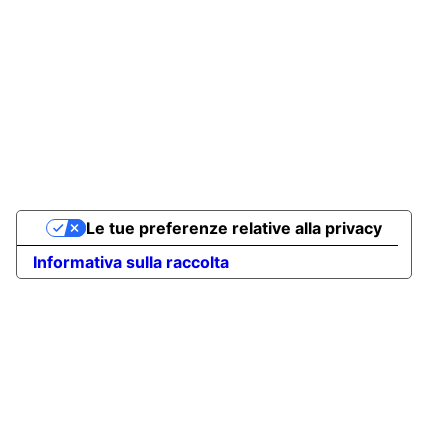
Info: +39 04363261
Reservations: 800120959
Privacy Policy
Ancora Cortina
Le tue preferenze relative alla privacy
Informativa sulla raccolta