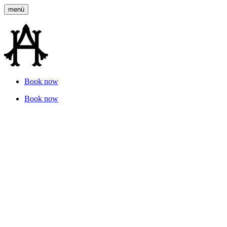
menù
Book now
Leaders Club
Book now
Ancora Cortina