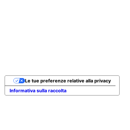
Per richieste MICE:
mice@egnazia.com
Per richieste Celebrations:
celebrations@egnazia.com
Tel: 800120959
Privacy Policy
Ancora Cortina
Le tue preferenze relative alla privacy
Informativa sulla raccolta