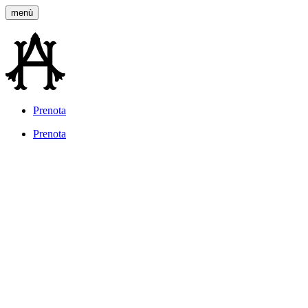
menù
Prenota
Lavora con noi
Prenota
Ancora Cortina