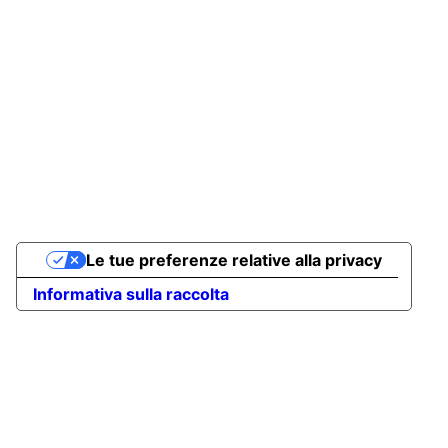
Per richieste MICE:
mice@egnazia.com
Per richieste Celebrations:
celebrations@egnazia.com
Tel: 800120959
Privacy Policy
Ancora Cortina
Le tue preferenze relative alla privacy
Informativa sulla raccolta